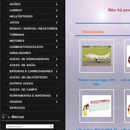
AVIÕES
Não há pro
CARROS
HELICÓPTEROS
JATOS
RÁDIOS / SERVOS / RECETORES
Novidades
TURBINAS
MOTORES
COMBUSTIVEIS/OLÉOS
SIMULADORES
ACESS. DE RÁDIO/SERVOS
ACESS. DE AVIÃO
BATERIAS E CARREGADORES
ACESS. DE HELICÓPTERO
Profuel racing buggy 16%
LiPo 
OUTROS ACESS.
2lts
ACESS. DE CAMPO
FERRAMENTAS E MATERIAIS
USADOS
SERVIÇOS
Marcas
LiPo battery RED POWER XT
LiPo 