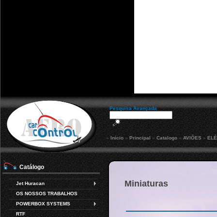
Pesquisa Avançada
»
Início
»
Principal
»
Catalogo
»
AVIÕES
»
ELÉ
Catálogo
Miniaturas
Jet Huracan
OS NOSSOS TRABALHOS
POWERBOX SYSTEMS
RTF