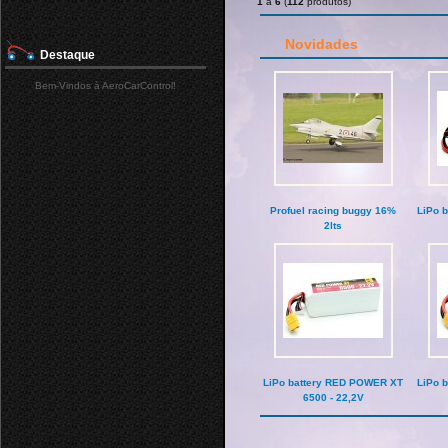
1
a
6
(
112
produtos)
Novidades
Destaque
Bem-Vindos à AeroCarControl!
Profuel racing buggy 16%
LiPo 
2lts
LiPo battery RED POWER XT
LiPo 
6500 - 22,2V