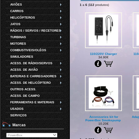
AVIÕES
1
a
6
(
112
produtos)
CARROS
HELICÓPTEROS
JATOS
RÁDIOS / SERVOS / RECETORES
TURBINAS
MOTORES
COMBUSTIVEIS/OLÉOS
110/220V Charger
110
SIMULADORES
34.90€
ACESS. DE RÁDIO/SERVOS
ACESS. DE AVIÃO
BATERIAS E CARREGADORES
ACESS. DE HELICÓPTERO
OUTROS ACESS.
ACESS. DE CAMPO
FERRAMENTAS E MATERIAIS
USADOS
SERVIÇOS
Accessories kit for
Adap
PowerBox Smokepump
10.20€
Marcas