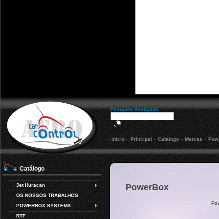
Pesquisa Avançada
»
Início
»
Principal
»
Catalogo
»
Marcas
»
Pow
Catálogo
Jet Huracan
PowerBox
OS NOSSOS TRABALHOS
Pow
POWERBOX SYSTEMS
RTF