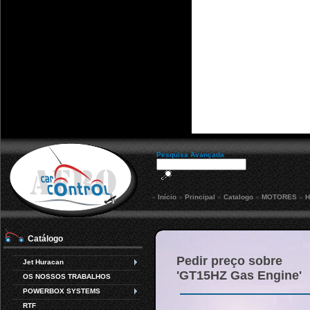
Pesquisa Avançada
»
Início
»
Principal
»
Catalogo
»
MOTORES
»
H
Catálogo
Pedir preço sobre
Jet Huracan
'GT15HZ Gas Engine'
OS NOSSOS TRABALHOS
POWERBOX SYSTEMS
RTF