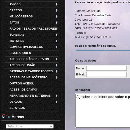
Para saber o preço deste produto cont
AVIÕES
CARROS
Extreme Model Lda
Rua António Carvalho Faria
HELICÓPTEROS
Cave Loja 11
JATOS
4760-121 Vila Nova de Famalicão
GPS: N 41º24,625/ W 8º31,021
RÁDIOS / SERVOS / RECETORES
Portugal
TURBINAS
Tel/Fax: (+351) 252317106
MOTORES
ou use o formulário seguinte.
COMBUSTIVEIS/OLÉOS
SIMULADORES
ACESS. DE RÁDIO/SERVOS
Os seus dados
ACESS. DE AVIÃO
Nome:
BATERIAS E CARREGADORES
E-Mail:
ACESS. DE HELICÓPTERO
OUTROS ACESS.
ACESS. DE CAMPO
Mensagem
FERRAMENTAS E MATERIAIS
USADOS
SERVIÇOS
Marcas