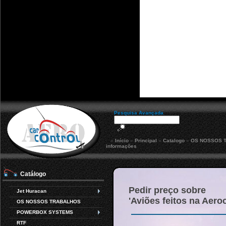
Pesquisa Avançada
»
Início
»
Principal
»
Catalogo
»
OS NOSSOS 
informações
Catálogo
Pedir preço sobre
Jet Huracan
'Aviões feitos na Aero
OS NOSSOS TRABALHOS
POWERBOX SYSTEMS
RTF