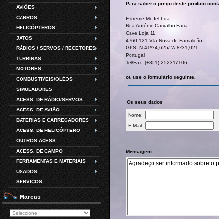
Para saber o preço deste produto cont
AVIÕES
CARROS
Extreme Model Lda
Rua António Carvalho Faria
HELICÓPTEROS
Cave Loja 11
JATOS
4760-121 Vila Nova de Famalicão
GPS: N 41º24,625/ W 8º31,021
RÁDIOS / SERVOS / RECETORES
Portugal
TURBINAS
Tel/Fax: (+351) 252317106
MOTORES
ou use o formulário seguinte.
COMBUSTIVEIS/OLÉOS
SIMULADORES
ACESS. DE RÁDIO/SERVOS
Os seus dados
ACESS. DE AVIÃO
Nome:
BATERIAS E CARREGADORES
E-Mail:
ACESS. DE HELICÓPTERO
OUTROS ACESS.
ACESS. DE CAMPO
Mensagem
FERRAMENTAS E MATERIAIS
USADOS
SERVIÇOS
Marcas