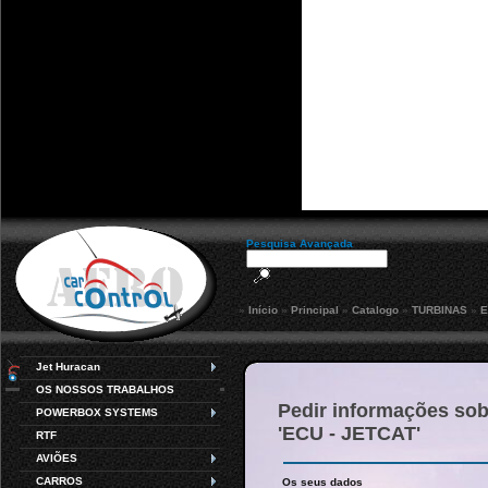
Pesquisa Avançada
»
Início
»
Principal
»
Catalogo
»
TURBINAS
»
E
Jet Huracan
Catálogo
OS NOSSOS TRABALHOS
Pedir informações sob
POWERBOX SYSTEMS
'ECU - JETCAT'
RTF
AVIÕES
CARROS
Os seus dados