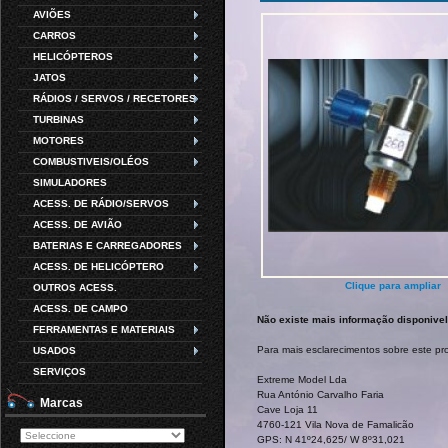
AVIÕES
CARROS
HELICÓPTEROS
JATOS
RÁDIOS / SERVOS / RECETORES
TURBINAS
MOTORES
COMBUSTIVEIS/OLÉOS
SIMULADORES
ACESS. DE RÁDIO/SERVOS
ACESS. DE AVIÃO
BATERIAS E CARREGADORES
ACESS. DE HELICÓPTERO
Clique para ampliar
OUTROS ACESS.
ACESS. DE CAMPO
Não existe mais informação disponivel
FERRAMENTAS E MATERIAIS
Para mais esclarecimentos sobre este p
USADOS
SERVIÇOS
Extreme Model Lda
Rua António Carvalho Faria
Marcas
Cave Loja 11
4760-121 Vila Nova de Famalicão
GPS: N 41º24,625/ W 8º31,021