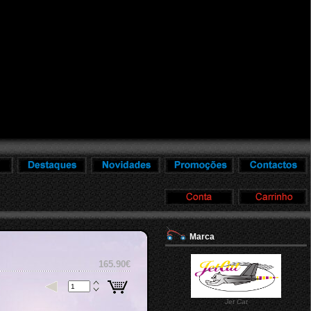
Marca
165.90€
Jet Cat