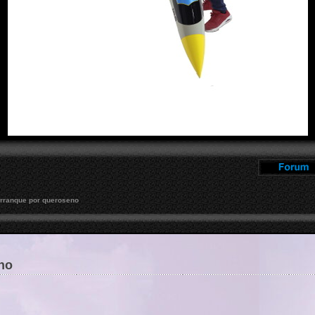
rranque por queroseno
no