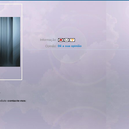
Informação:
Opinião:
Dê a sua opinião
.
roduto
contacte-nos
: