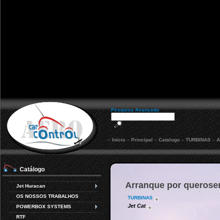
Pesquisa Avançada
»
Início
»
Principal
»
Catalogo
»
TURBINAS
»
A
Catálogo
Arranque por querose
Jet Huracan
OS NOSSOS TRABALHOS
TURBINAS
Jet Cat
POWERBOX SYSTEMS
RTF