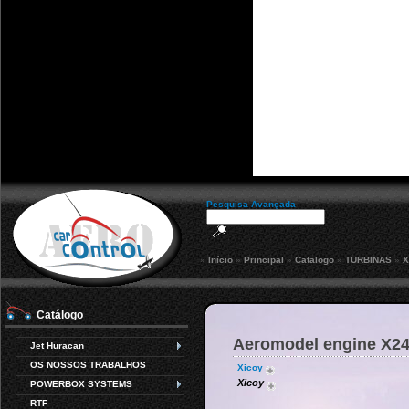
Pesquisa Avançada
»
Início
»
Principal
»
Catalogo
»
TURBINAS
»
X
Catálogo
Aeromodel engine X2
Jet Huracan
OS NOSSOS TRABALHOS
Xicoy
Xicoy
POWERBOX SYSTEMS
RTF