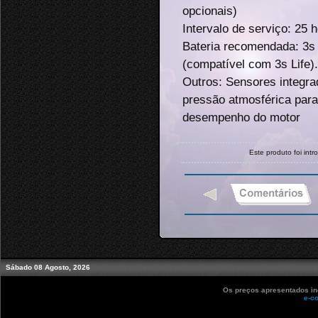
opcionais)
Intervalo de serviço: 25 
Bateria recomendada: 3
(compatível com 3s Life).
Outros: Sensores integra
pressão atmosférica p
desempenho do motor
Este produto foi in
Sábado 08 Agosto, 2026
Os preços apresentados inc
e-c