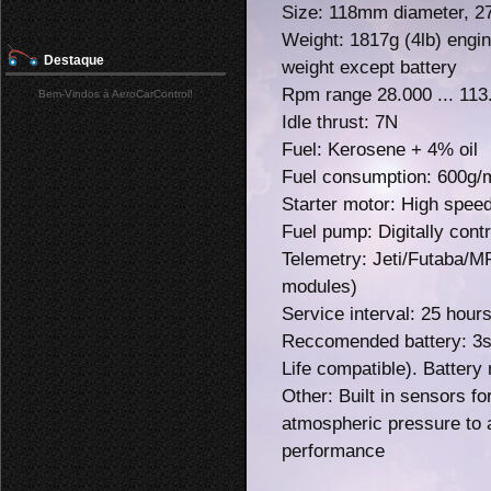
Size: 118mm diameter, 
Weight: 1817g (4lb) engine
Destaque
weight except battery
Rpm range 28.000 ... 113
Bem-Vindos à AeroCarControl!
Idle thrust: 7N
Fuel: Kerosene + 4% oil
Fuel consumption: 600g/m
Starter motor: High spee
Fuel pump: Digitally cont
Telemetry: Jeti/Futaba/M
modules)
Service interval: 25 hour
Reccomended battery: 3
Life compatible). Battery 
Other: Built in sensors f
atmospheric pressure to aut
performance