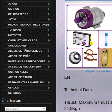
AVIÕES
CARROS
HELICÓPTEROS
JATOS
RÁDIOS / SERVOS / RECETORES
TURBINAS
MOTORES
COMBUSTIVEIS/OLÉOS
SIMULADORES
ACESS. DE RÁDIO/SERVOS
ACESS. DE AVIÃO
BATERIAS E CARREGADORES
ACESS. DE HELICÓPTERO
Clique para ampliar
OUTROS ACESS.
EN
ACESS. DE CAMPO
FERRAMENTAS E MATERIAIS
USADOS
Technical Data
SERVIÇOS
Marcas
Thrust: Maximum thrust a
24,5Kg )